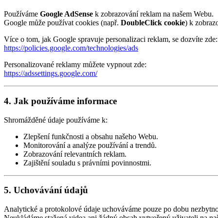
Používáme
Google AdSense
k zobrazování reklam na našem Webu.
Google může používat cookies (např.
DoubleClick cookie
) k zobraz
Více o tom, jak Google spravuje personalizaci reklam, se dozvíte zde:
https://policies.google.com/technologies/ads
Personalizované reklamy můžete vypnout zde:
https://adssettings.google.com/
4. Jak používáme informace
Shromážděné údaje používáme k:
Zlepšení funkčnosti a obsahu našeho Webu.
Monitorování a analýze používání a trendů.
Zobrazování relevantních reklam.
Zajištění souladu s právními povinnostmi.
5. Uchovávání údajů
Analytické a protokolové údaje uchováváme pouze po dobu nezbytno
Neukládáme stažená videa ani žádný obsah vytvořený uživateli na naš