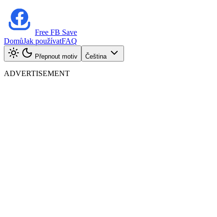
Free FB Save
Domů
Jak používat
FAQ
Přepnout motiv
Čeština
ADVERTISEMENT