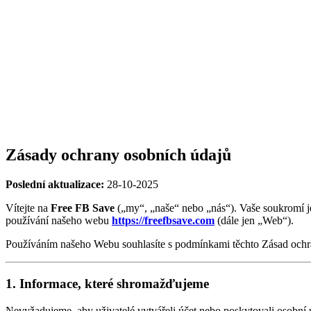
Zásady ochrany osobních údajů
Poslední aktualizace:
28-10-2025
Vítejte na
Free FB Save
(„my“, „naše“ nebo „nás“). Vaše soukromí j
používání našeho webu
https://freefbsave.com
(dále jen „Web“).
Používáním našeho Webu souhlasíte s podmínkami těchto Zásad ochr
1. Informace, které shromažďujeme
Nevyžadujeme, aby uživatelé vytvářeli účet nebo poskytovali osobní 