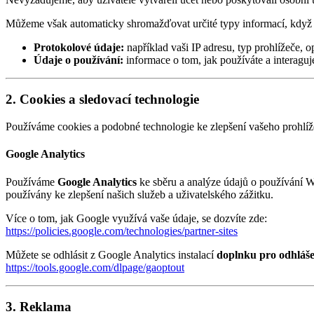
Můžeme však automaticky shromažďovat určité typy informací, když n
Protokolové údaje:
například vaši IP adresu, typ prohlížeče, o
Údaje o používání:
informace o tom, jak používáte a interagu
2. Cookies a sledovací technologie
Používáme cookies a podobné technologie ke zlepšení vašeho prohlí
Google Analytics
Používáme
Google Analytics
ke sběru a analýze údajů o používání W
používány ke zlepšení našich služeb a uživatelského zážitku.
Více o tom, jak Google využívá vaše údaje, se dozvíte zde:
https://policies.google.com/technologies/partner-sites
Můžete se odhlásit z Google Analytics instalací
doplnku pro odhláše
https://tools.google.com/dlpage/gaoptout
3. Reklama