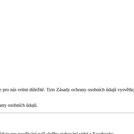
e pro nás velmi důležité. Tyto Zásady ochrany osobních údajů vysvětlu
any osobních údajů.
údaje pro používání naší služby stahování videí z Facebooku.