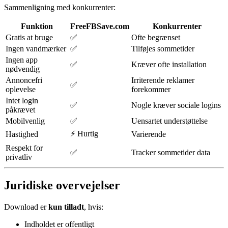
Sammenligning med konkurrenter:
Funktion
FreeFBSave.com
Konkurrenter
Gratis at bruge
✅
Ofte begrænset
Ingen vandmærker
✅
Tilføjes sommetider
Ingen app
✅
Kræver ofte installation
nødvendig
Annoncefri
Irriterende reklamer
✅
oplevelse
forekommer
Intet login
✅
Nogle kræver sociale logins
påkrævet
Mobilvenlig
✅
Uensartet understøttelse
⚡ Hurtig
Hastighed
Varierende
Respekt for
✅
Tracker sommetider data
privatliv
Juridiske overvejelser
Download er
kun tilladt
, hvis:
Indholdet er offentligt