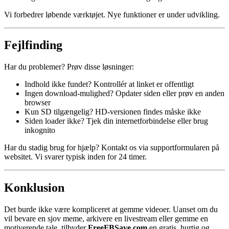
Vi forbedrer løbende værktøjet. Nye funktioner er under udvikling.
Fejlfinding
Har du problemer? Prøv disse løsninger:
Indhold ikke fundet? Kontrollér at linket er offentligt
Ingen download-mulighed? Opdater siden eller prøv en anden
browser
Kun SD tilgængelig? HD-versionen findes måske ikke
Siden loader ikke? Tjek din internetforbindelse eller brug
inkognito
Har du stadig brug for hjælp? Kontakt os via supportformularen på
websitet. Vi svarer typisk inden for 24 timer.
Konklusion
Det burde ikke være kompliceret at gemme videoer. Uanset om du
vil bevare en sjov meme, arkivere en livestream eller gemme en
motiverende tale, tilbyder
FreeFBSave.com
en gratis, hurtig og