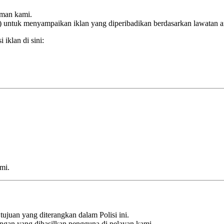
aman kami.
) untuk menyampaikan iklan yang diperibadikan berdasarkan lawatan a
iklan di sini:
mi.
ujuan yang diterangkan dalam Polisi ini.
ngan yang dihasilkan pengguna di pelayan kami.