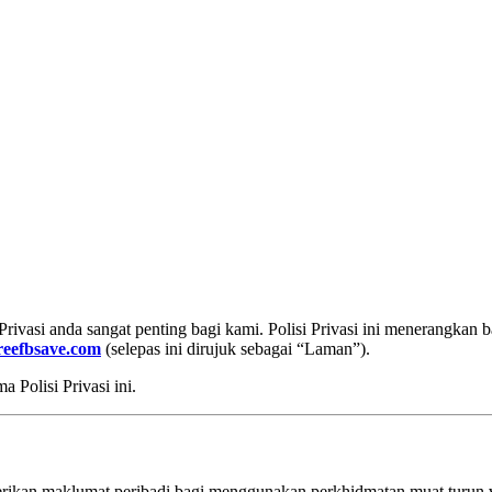
. Privasi anda sangat penting bagi kami. Polisi Privasi ini menerang
freefbsave.com
(selepas ini dirujuk sebagai “Laman”).
Polisi Privasi ini.
ikan maklumat peribadi bagi menggunakan perkhidmatan muat turun 