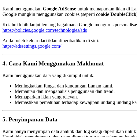
Kami menggunakan
Google AdSense
untuk memaparkan iklan di L
Google mungkin menggunakan cookies (seperti
cookie DoubleClick
Ketahui lebih lanjut tentang bagaimana Google mengurus personalisasi 
https://policies.google.com/technologies/ads
Anda boleh keluar dari iklan diperibadikan di sini:
https://adssettings.google.com/
4. Cara Kami Menggunakan Maklumat
Kami menggunakan data yang dikumpul untuk:
Meningkatkan fungsi dan kandungan Laman kami.
Memantau dan menganalisis penggunaan dan trend.
Memaparkan iklan yang relevan.
Memastikan pematuhan terhadap kewajipan undang-undang ka
5. Penyimpanan Data
Kami hanya menyimpan data analitik dan log selagi diperlukan untuk t
Kami tidak menyimpan video yang dimuat turun atau sebarang kandu