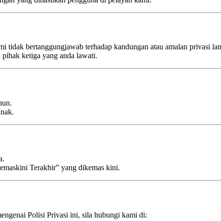
tidak bertanggungjawab terhadap kandungan atau amalan privasi lam
ihak ketiga yang anda lawati.
hun.
anak.
a.
Kemaskini Terakhir” yang dikemas kini.
enai Polisi Privasi ini, sila hubungi kami di: