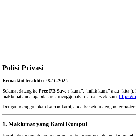
Polisi Privasi
Kemaskini terakhir:
28-10-2025
Selamat datang ke
Free FB Save
(“kami”, “milik kami” atau “kita”)
maklumat anda apabila anda menggunakan laman web kami
https://
Dengan menggunakan Laman kami, anda bersetuju dengan terma-terma 
1. Maklumat yang Kami Kumpul
Kami tidak memerlukan pengguna untuk membuat akaun atau member