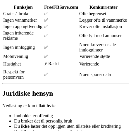
Funksjon
FreeFBSave.com
Konkurrenter
Gratis å bruke
✅
Ofte begrenset
Ingen vannmerker
✅
Legger ofte til vannmerke
Ingen app nødvendig
✅
Krever ofte installasjon
Ingen irriterende
✅
Ofte fylt med annonser
reklame
Noen krever sosiale
Ingen innlogging
✅
innlogginger
Mobilvennlig
✅
Varierende støtte
⚡ Raskt
Hastighet
Varierende
Respekt for
✅
Noen sporer data
personvern
Juridiske hensyn
Nedlasting er kun tillatt
hvis
:
Innholdet er offentlig
Du bruker det til personlig bruk
Du
ikke
laster det opp igjen uten tillatelse eller kreditering