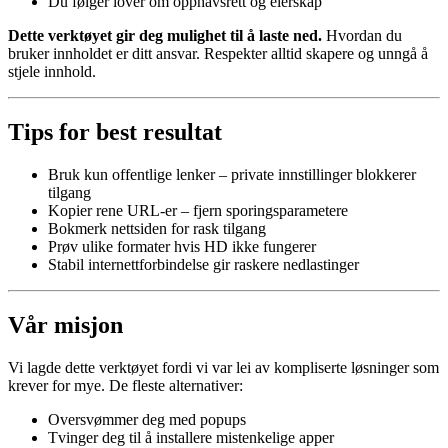
Du følger lover om opphavsrett og eierskap
Dette verktøyet gir deg mulighet til å laste ned.
Hvordan du
bruker innholdet er ditt ansvar. Respekter alltid skapere og unngå å
stjele innhold.
Tips for best resultat
Bruk kun offentlige lenker – private innstillinger blokkerer
tilgang
Kopier rene URL-er – fjern sporingsparametere
Bokmerk nettsiden for rask tilgang
Prøv ulike formater hvis HD ikke fungerer
Stabil internettforbindelse gir raskere nedlastinger
Vår misjon
Vi lagde dette verktøyet fordi vi var lei av kompliserte løsninger som
krever for mye. De fleste alternativer:
Oversvømmer deg med popups
Tvinger deg til å installere mistenkelige apper