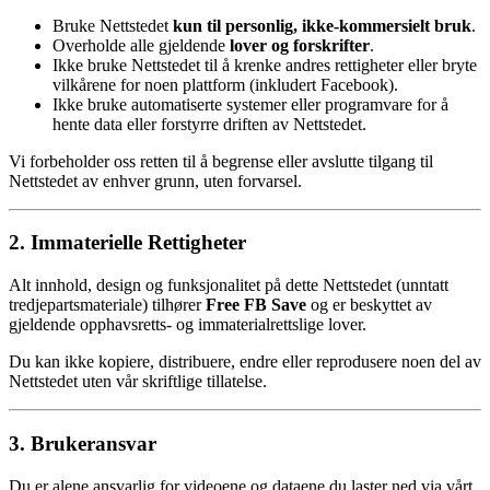
Bruke Nettstedet
kun til personlig, ikke-kommersielt bruk
.
Overholde alle gjeldende
lover og forskrifter
.
Ikke bruke Nettstedet til å krenke andres rettigheter eller bryte
vilkårene for noen plattform (inkludert Facebook).
Ikke bruke automatiserte systemer eller programvare for å
hente data eller forstyrre driften av Nettstedet.
Vi forbeholder oss retten til å begrense eller avslutte tilgang til
Nettstedet av enhver grunn, uten forvarsel.
2. Immaterielle Rettigheter
Alt innhold, design og funksjonalitet på dette Nettstedet (unntatt
tredjepartsmateriale) tilhører
Free FB Save
og er beskyttet av
gjeldende opphavsretts- og immaterialrettslige lover.
Du kan ikke kopiere, distribuere, endre eller reprodusere noen del av
Nettstedet uten vår skriftlige tillatelse.
3. Brukeransvar
Du er alene ansvarlig for videoene og dataene du laster ned via vårt