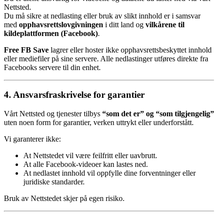
Nettsted.
Du må sikre at nedlasting eller bruk av slikt innhold er i samsvar
med
opphavsrettslovgivningen
i ditt land og
vilkårene til
kildeplattformen (Facebook)
.
Free FB Save
lagrer eller hoster ikke opphavsrettsbeskyttet innhold
eller mediefiler på sine servere. Alle nedlastinger utføres direkte fra
Facebooks servere til din enhet.
4. Ansvarsfraskrivelse for garantier
Vårt Nettsted og tjenester tilbys
“som det er” og “som tilgjengelig”
uten noen form for garantier, verken uttrykt eller underforstått.
Vi garanterer ikke:
At Nettstedet vil være feilfritt eller uavbrutt.
At alle Facebook-videoer kan lastes ned.
At nedlastet innhold vil oppfylle dine forventninger eller
juridiske standarder.
Bruk av Nettstedet skjer på egen risiko.